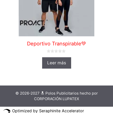
Deportivo Transpirable💚
0
d
Leer más
e
5
© 2026-2027 🔝 Polos Publicitarios hecho por
CORPORACIÓN LUPATEX
Optimized by Seraphinite Accelerator