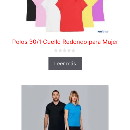
Polos 30/1 Cuello Redondo para Mujer
0
d
Leer más
e
5