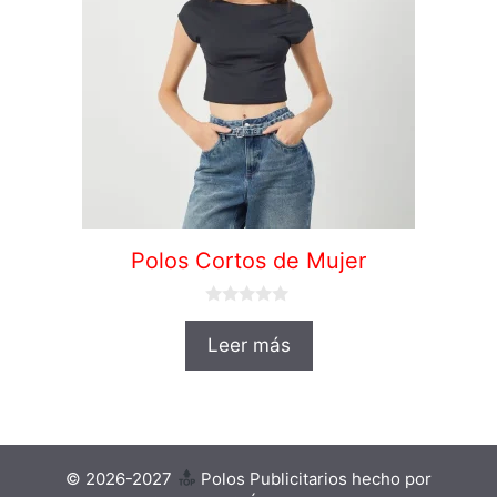
Polos Cortos de Mujer
0
d
Leer más
e
5
© 2026-2027
Polos Publicitarios hecho por