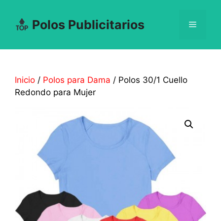
Saltar
al
Polos Publicitarios
Menú
contenido
Inicio
/
Polos para Dama
/ Polos 30/1 Cuello
Redondo para Mujer