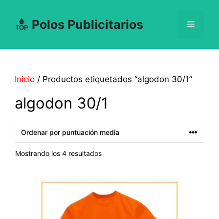
Saltar
al
Polos Publicitarios
Menú
contenido
Inicio
/ Productos etiquetados “algodon 30/1”
algodon 30/1
Ordenado
Mostrando los 4 resultados
por
puntuación
media